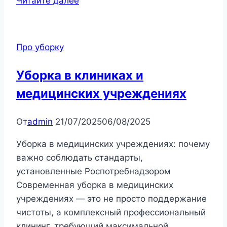
Читайте далее
выгода
аутсорсинга
клининга
Про уборку
для
компаний
Уборка в клиниках и
медицинских учреждениях
От
admin
21/07/2025
06/08/2025
Уборка в медицинских учреждениях: почему
важно соблюдать стандарты,
установленные Роспотребнадзором
Современная уборка в медицинских
учреждениях — это не просто поддержание
чистоты, а комплексный профессиональный
клининг, требующий максимальной