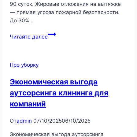
90 суток. Жировые отложения на вытяжке
— прямая угроза пожарной безопасности.
До 30%…
Клининг
Читайте далее
ресторанов
и
кафе
Про уборку
в
Ростове-
Экономическая выгода
на-
аутсорсинга клининга для
Дону:
чистая
компаний
кухня,
зал
От
admin
07/10/2025
06/10/2025
и
вентиляция
Экономическая выгода аутсорсинга