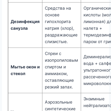
Средства на
Органически
основе
кислоты (мо
Дезинфекция
гипохлорита
лимонная) д
санузла
натрия (хлор),
налета +
раздражающие
термодезин
слизистые.
паром от гри
Спреи с
Деминерали
изопропиловым
вода + салфе
Мытье окон и
спиртом и
ультратонког
стекол
аммиаком,
рассеченног
оставляющие
микроволокн
резкий запах.
Энзимные
Аэрозольные
нейтрализат
синтетические