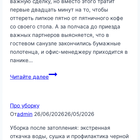
важную сделку, но вместо этого тратит
первые двадцать минут на то, чтобы
оттереть липкое пятно от пятничного кофе
со своего стола. А за полчаса до приезда
важных партнеров выясняется, что в
гостевом санузле закончились бумажные
полотенца, и офис-менеджеру приходится в
панике…
Клининг
Читайте далее
офисов
в
Ростове-
Про уборку
на-
От
admin
26/06/2026
26/05/2026
Дону:
Идеальное
Уборка после затопления: экстренная
ТЗ
откачка воды, сушка и профилактика черной