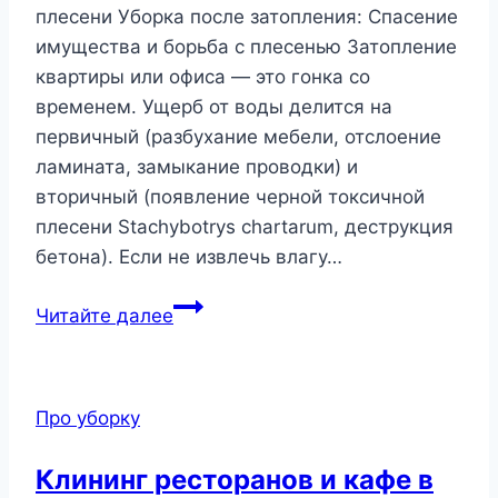
для
плесени Уборка после затопления: Спасение
стабильной
имущества и борьба с плесенью Затопление
уборки
квартиры или офиса — это гонка со
без
временем. Ущерб от воды делится на
конфликтов
первичный (разбухание мебели, отслоение
ламината, замыкание проводки) и
вторичный (появление черной токсичной
плесени Stachybotrys chartarum, деструкция
бетона). Если не извлечь влагу…
Читайте далее
Про уборку
Клининг ресторанов и кафе в