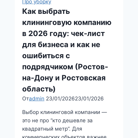
Про уборку
витрин:
Как выбрать
почему
клининговую компанию
самостоятельная
уборка
в 2026 году: чек‑лист
вредит
для бизнеса и как не
имиджу
ошибиться с
вашего
торгового
подрядчиком (Ростов-
центра?​
на-Дону и Ростовская
область)
От
admin
23/01/2026
23/01/2026
Выбор клининговой компании —
это не про “кто дешевле за
квадратный метр”. Для
коммерческих объектов важнее