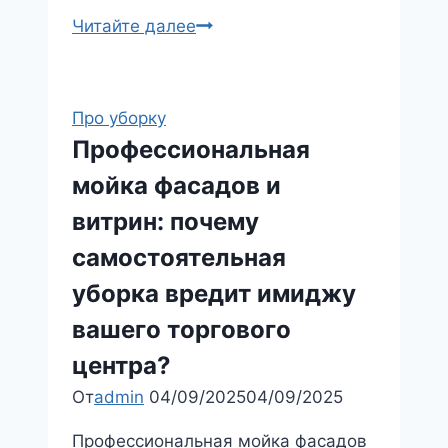
Ошибки
Читайте далее
при
смене
клинингового
Про уборку
подрядчика:
Профессиональная
как
мойка фасадов и
перейти
без
витрин: почему
провала
самостоятельная
качества
уборка вредит имиджу
и
скандалов
вашего торгового
центра?​
От
admin
04/09/2025
04/09/2025
Профессиональная мойка фасадов