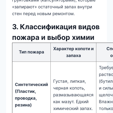
грунтовками (капсуляторами), которые
«запирают» остаточный запах внутри
стен перед новым ремонтом.
3. Классификация видов
пожара и выбор химии
Характер копоти и
Сп
Тип пожара
запаха
о
Требу
раств
Густая, липкая,
(бутил
Синтетический
черная копоть,
и сил
(Пластик,
размазывающаяся
щелоч
проводка,
как мазут. Едкий
Влажн
резина)
химический запах.
только