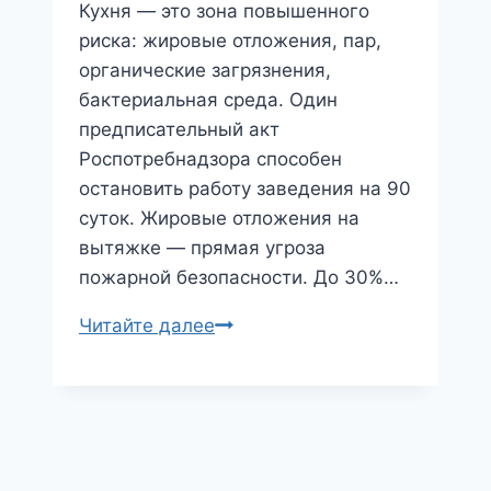
Ростовская
Кухня — это зона повышенного
область)
риска: жировые отложения, пар,
органические загрязнения,
бактериальная среда. Один
предписательный акт
Роспотребнадзора способен
остановить работу заведения на 90
суток. Жировые отложения на
вытяжке — прямая угроза
пожарной безопасности. До 30%…
Клининг
Читайте далее
ресторанов
и
кафе
в
Ростове-