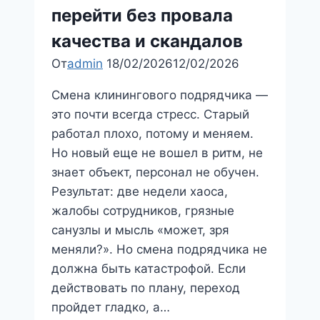
деловому
перейти без провала
сезону
качества и скандалов
От
admin
18/02/2026
12/02/2026
Смена клинингового подрядчика —
это почти всегда стресс. Старый
работал плохо, потому и меняем.
Но новый еще не вошел в ритм, не
знает объект, персонал не обучен.
Результат: две недели хаоса,
жалобы сотрудников, грязные
санузлы и мысль «может, зря
меняли?». Но смена подрядчика не
должна быть катастрофой. Если
действовать по плану, переход
пройдет гладко, а…