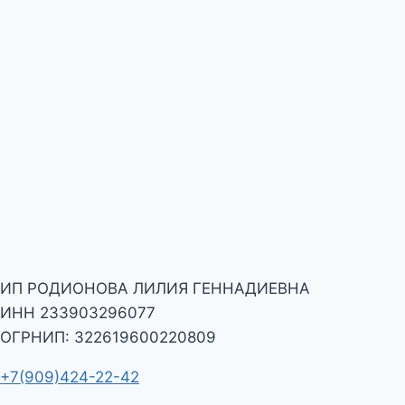
на-
Дону:
чистая
кухня,
зал
и
вентиляция
по
стандартам
Роспотребнадзора
ИП РОДИОНОВА ЛИЛИЯ ГЕННАДИЕВНА
ИНН 233903296077
ОГРНИП: 322619600220809
+7(909)424-22-42