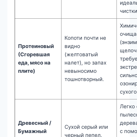
идеал
чистки
Химич
очища
Копоти почти не
(энзи
Протеиновый
видно
щелочь
(Сгоревшая
(желтоватый
требу
еда, мясо на
налет), но запах
экстр
плите)
невыносимо
сильн
тошнотворный.
озони
сухого
Легко
пылес
Древесный /
дерев
Сухой серый или
Бумажный
с пом
черный пепел.