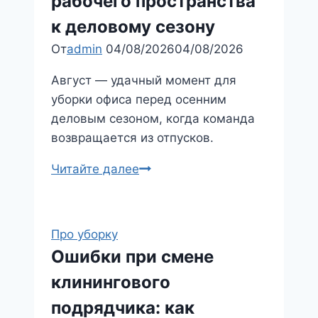
рабочего пространства
к деловому сезону
От
admin
04/08/2026
04/08/2026
Август — удачный момент для
уборки офиса перед осенним
деловым сезоном, когда команда
возвращается из отпусков.
Клининг
Читайте далее
офиса
в
августе:
Про уборку
подготовка
Ошибки при смене
рабочего
клинингового
пространства
к
подрядчика: как