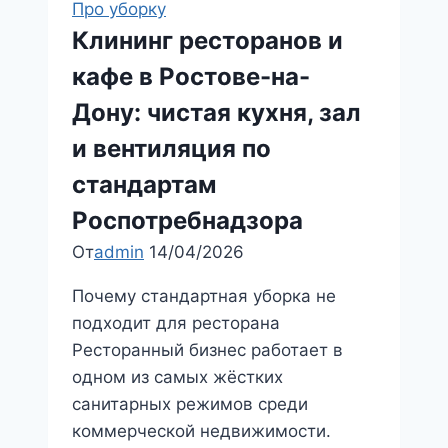
Про уборку
в
Клининг ресторанов и
2026
кафе в Ростове-на-
году:
чек‑лист
Дону: чистая кухня, зал
для
и вентиляция по
бизнеса
стандартам
и
как
Роспотребнадзора
не
От
admin
14/04/2026
ошибиться
с
Почему стандартная уборка не
подрядчиком
подходит для ресторана
(Ростов-
Ресторанный бизнес работает в
на-
одном из самых жёстких
Дону
санитарных режимов среди
и
коммерческой недвижимости.